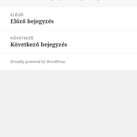
Bejegyzés
ELŐZŐ
navigáció
Előző bejegyzés
Korábbi
bejegyzések:
KÖVETKEZŐ
Következő bejegyzés
Következő
bejegyzések:
Proudly powered by WordPress