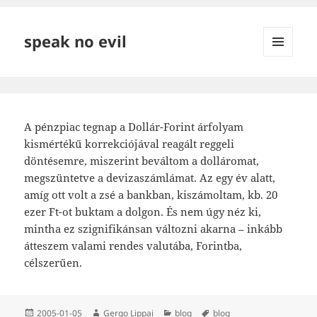
speak no evil
MENÜ
ÉS
WIDGETEK
A pénzpiac tegnap a Dollár-Forint árfolyam
kismértékű korrekciójával reagált reggeli
döntésemre, miszerint beváltom a dolláromat,
megszüntetve a devizaszámlámat. Az egy év alatt,
amíg ott volt a zsé a bankban, kiszámoltam, kb. 20
ezer Ft-ot buktam a dolgon. És nem úgy néz ki,
mintha ez szignifikánsan változni akarna – inkább
átteszem valami rendes valutába, Forintba,
célszerűen.
Közzétéve
Szerző
Kategória
Címke
2005-01-05
Gergo Lippai
blog
blog