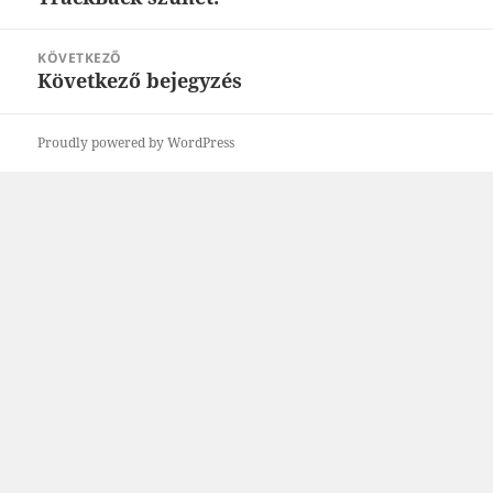
bejegyzések:
KÖVETKEZŐ
Következő bejegyzés
Következő
bejegyzések:
Proudly powered by WordPress