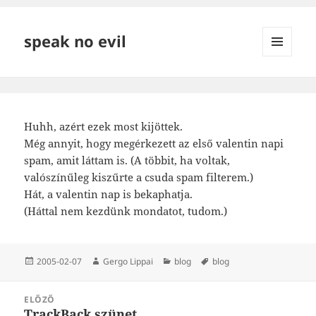
speak no evil
MENÜ
ÉS
WIDGETEK
Huhh, azért ezek most kijöttek.
Még annyit, hogy megérkezett az első valentin napi
spam, amit láttam is. (A többit, ha voltak,
valószínűleg kiszűrte a csuda spam filterem.)
Hát, a valentin nap is bekaphatja.
(Háttal nem kezdünk mondatot, tudom.)
Közzétéve
Szerző
Kategória
Címke
2005-02-07
Gergo Lippai
blog
blog
Bejegyzés
ELŐZŐ
navigáció
TrackBack szünet.
Korábbi