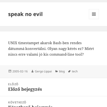
speak no evil
MENÜ
ÉS
WIDGETEK
UNIX timestampet akarok Bash-ben rendes
dátummá konvertálni. Olyan nagy kérés ez? Miért
nincs erre valami jó kis command-line tool?
Közzétéve
Szerző
Kategória
Címke
2005-02-16
Gergo Lippai
blog
tech
Bejegyzés
ELŐZŐ
navigáció
Előző bejegyzés
Korábbi
bejegyzések:
KÖVETKEZŐ