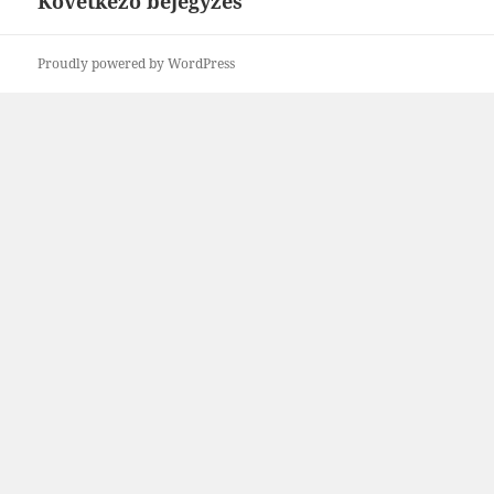
Következő bejegyzés
Következő
bejegyzések:
Proudly powered by WordPress