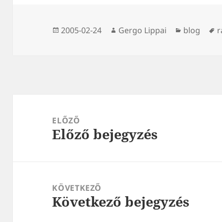
Közzétéve
Szerző
Kategória
C
2005-02-24
Gergo Lippai
blog
r
Bejegyzés
navigáció
ELŐZŐ
Előző bejegyzés
Korábbi
bejegyzések:
KÖVETKEZŐ
Következő bejegyzés
Következő
bejegyzések: