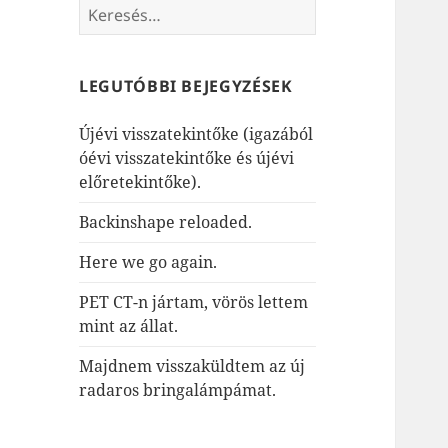
Keresés:
LEGUTÓBBI BEJEGYZÉSEK
Újévi visszatekintőke (igazából
óévi visszatekintőke és újévi
előretekintőke).
Backinshape reloaded.
Here we go again.
PET CT-n jártam, vörös lettem
mint az állat.
Majdnem visszaküldtem az új
radaros bringalámpámat.