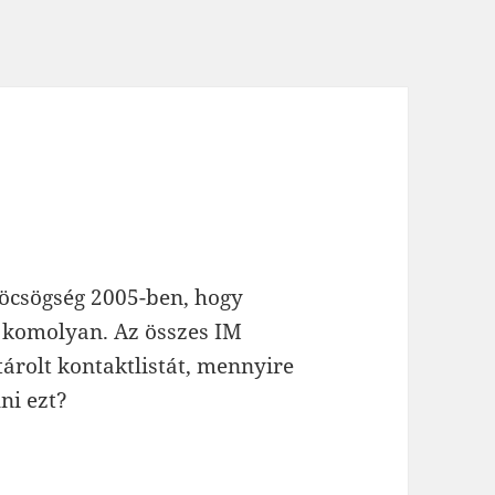
köcsögség 2005-ben, hogy
t komolyan. Az összes IM
tárolt kontaktlistát, mennyire
ni ezt?