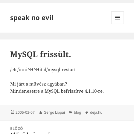
speak no evil
MENÜ
ÉS
WIDGETEK
MySQL frissült.
/etc/inni^H^Hit.d/mysql restart
Mi járt a művész agyában?
Mindenesetre a MySQL befrissítve 4.1.10-re.
Közzétéve
Szerző
Kategória
Címke
2005-03-07
Gergo Lippai
blog
deja.hu
Bejegyzés
ELŐZŐ
navigáció