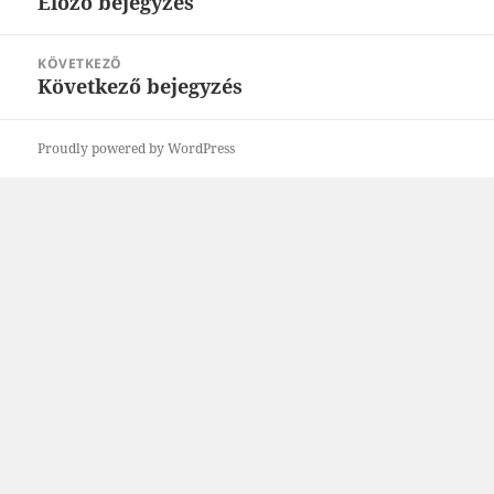
Előző bejegyzés
Korábbi
bejegyzések:
KÖVETKEZŐ
Következő bejegyzés
Következő
bejegyzések:
Proudly powered by WordPress