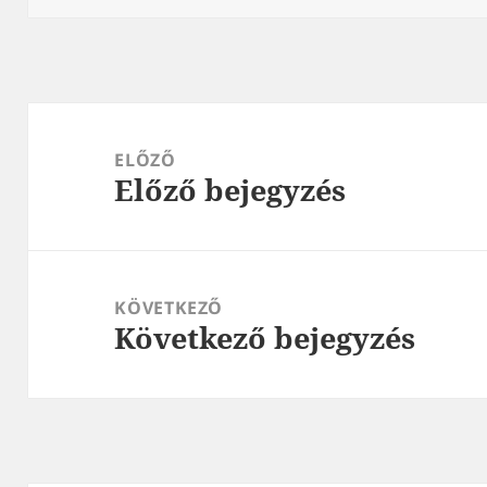
Bejegyzés
navigáció
ELŐZŐ
Előző bejegyzés
Korábbi
bejegyzések:
KÖVETKEZŐ
Következő bejegyzés
Következő
bejegyzések: