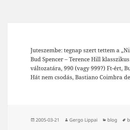
Juteszembe: tegnap szert tettem a „Ni
Bud Spencer – Terence Hill klassziku
változatára, 990 (vagy 999?) Ft-ért, 
Hát nem csodás, Bastiano Coimbra de
Közzétéve
Szerző
Kategória
C
2005-03-21
Gergo Lippai
blog
b