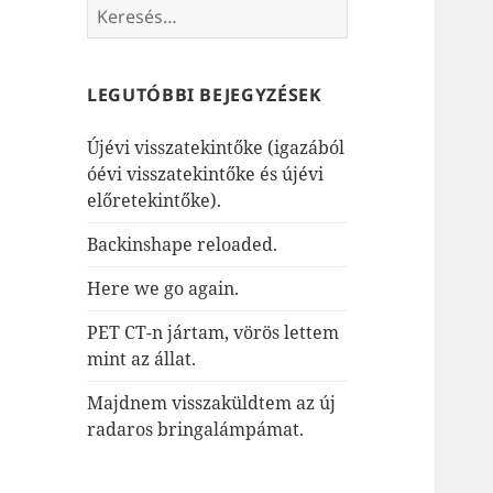
Keresés:
LEGUTÓBBI BEJEGYZÉSEK
Újévi visszatekintőke (igazából
óévi visszatekintőke és újévi
előretekintőke).
Backinshape reloaded.
Here we go again.
PET CT-n jártam, vörös lettem
mint az állat.
Majdnem visszaküldtem az új
radaros bringalámpámat.