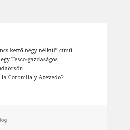
ncs kettő négy nélkül” című
s egy Tesco-gazdaságos
Budaörsön.
 la Coronilla y Azevedo?
ímke
log