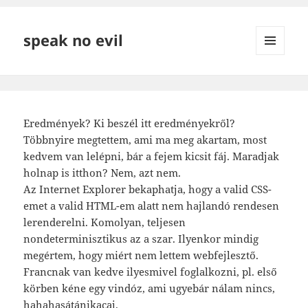
speak no evil
MENÜ
ÉS
WIDGETEK
Eredmények? Ki beszél itt eredményekről?
Többnyire megtettem, ami ma meg akartam, most
kedvem van lelépni, bár a fejem kicsit fáj. Maradjak
holnap is itthon? Nem, azt nem.
Az Internet Explorer bekaphatja, hogy a valid CSS-
emet a valid HTML-em alatt nem hajlandó rendesen
lerenderelni. Komolyan, teljesen
nondeterminisztikus az a szar. Ilyenkor mindig
megértem, hogy miért nem lettem webfejlesztő.
Francnak van kedve ilyesmivel foglalkozni, pl. első
körben kéne egy vindóz, ami ugyebár nálam nincs,
hahahasátánikacaj.