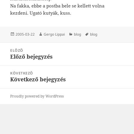
Na fakka, ebbe a postba bele se kellett volna
kezdeni. Ugató kutyák, kuss.
Közzétéve
Szerző
Kategória
Címke
2005-03-22
Gergo Lippai
blog
blog
Bejegyzés
ELŐZŐ
navigáció
Előző bejegyzés
Korábbi
bejegyzések:
KÖVETKEZŐ
Következő bejegyzés
Következő
bejegyzések:
Proudly powered by WordPress