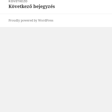
KÖVETKEZŐ
Következő bejegyzés
Következő
bejegyzések:
Proudly powered by WordPress