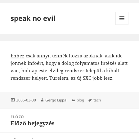
speak no evil
MENÜ
ÉS
WIDGETEK
Ehhez
csak annyit tennék hozzá azoknak, akik ide
jönnek infoért, hogy a dolog folyamatos intézés alatt
van, holnap este elvileg rendszer települ a kihalt
rendszer helyett. Türelem, az új SXC jobb lesz.
Közzétéve
Szerző
Kategória
Címke
2005-03-30
Gergo Lippai
blog
tech
Bejegyzés
ELŐZŐ
navigáció
Előző bejegyzés
Korábbi
bejegyzések: