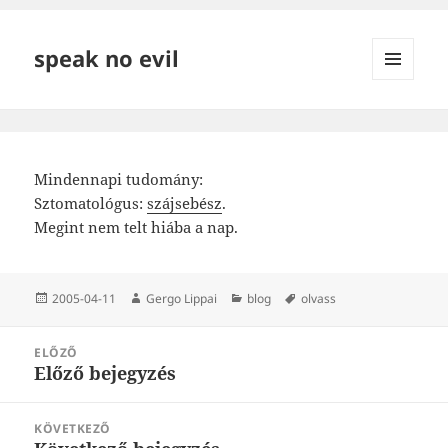
speak no evil
MENÜ
ÉS
WIDGETEK
Mindennapi tudomány:
Sztomatológus:
szájsebész
.
Megint nem telt hiába a nap.
Közzétéve
Szerző
Kategória
Címke
2005-04-11
Gergo Lippai
blog
olvass
Bejegyzés
ELŐZŐ
navigáció
Előző bejegyzés
Korábbi
bejegyzések:
KÖVETKEZŐ