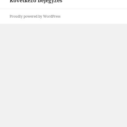
Következő bejegyzés
Következő
bejegyzések:
Proudly powered by WordPress