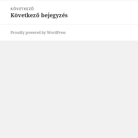
KÖVETKEZŐ
Következő bejegyzés
Következő
bejegyzések:
Proudly powered by WordPress