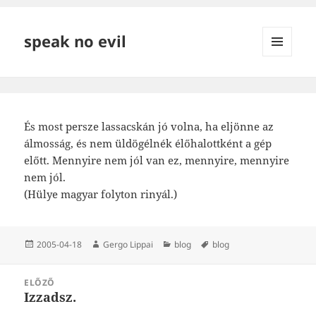
speak no evil
MENÜ
ÉS
WIDGETEK
És most persze lassacskán jó volna, ha eljönne az
álmosság, és nem üldögélnék élőhalottként a gép
előtt. Mennyire nem jól van ez, mennyire, mennyire
nem jól.
(Hülye magyar folyton rinyál.)
Közzétéve
Szerző
Kategória
Címke
2005-04-18
Gergo Lippai
blog
blog
Bejegyzés
ELŐZŐ
navigáció
Izzadsz.
Korábbi
bejegyzések: