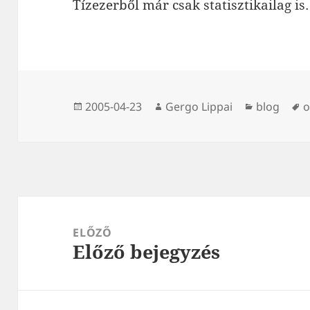
Tízezerből már csak statisztikailag i
Közzétéve
Szerző
Kategória
C
2005-04-23
Gergo Lippai
blog
o
Bejegyzés
navigáció
ELŐZŐ
Előző bejegyzés
Korábbi
bejegyzések: