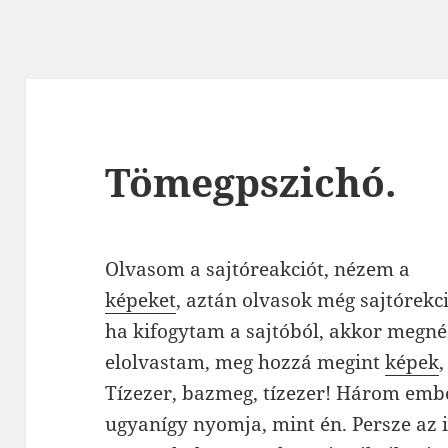
Tömegpszichó.
Olvasom a sajtóreakciót, nézem a
képeket
, aztán olvasok még sajtórekc
ha kifogytam a sajtóból, akkor megn
elolvastam, meg hozzá megint
képek
Tízezer, bazmeg, tízezer! Három embe
ugyanígy nyomja, mint én. Persze az 