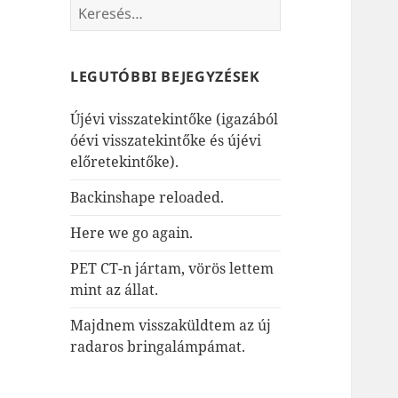
Keresés:
LEGUTÓBBI BEJEGYZÉSEK
Újévi visszatekintőke (igazából
óévi visszatekintőke és újévi
előretekintőke).
Backinshape reloaded.
Here we go again.
PET CT-n jártam, vörös lettem
mint az állat.
Majdnem visszaküldtem az új
radaros bringalámpámat.