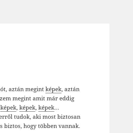
iót, aztán megint
képek
, aztán
ézem megint amit már eddig
,
képek
,
képek
,
képek
…
rről tudok, aki most biztosan
is biztos, hogy többen vannak.