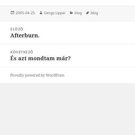
Közzétéve
Szerző
Kategória
Címke
2005-04-25
Gergo Lippai
blog
blog
Bejegyzés
ELŐZŐ
navigáció
Afterburn.
Korábbi
bejegyzések:
KÖVETKEZŐ
És azt mondtam már?
Következő
bejegyzések:
Proudly powered by WordPress