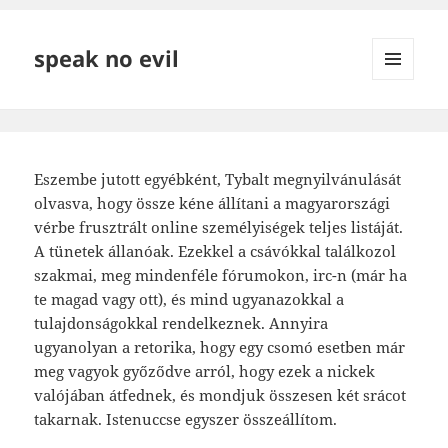
speak no evil
MENÜ
ÉS
WIDGETEK
Eszembe jutott egyébként, Tybalt megnyilvánulását
olvasva, hogy össze kéne állítani a magyarországi
vérbe frusztrált online személyiségek teljes listáját.
A tünetek állanóak. Ezekkel a csávókkal találkozol
szakmai, meg mindenféle fórumokon, irc-n (már ha
te magad vagy ott), és mind ugyanazokkal a
tulajdonságokkal rendelkeznek. Annyira
ugyanolyan a retorika, hogy egy csomó esetben már
meg vagyok győződve arról, hogy ezek a nickek
valójában átfednek, és mondjuk összesen két srácot
takarnak. Istenuccse egyszer összeállítom.