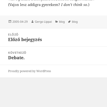
(Vajon lesz addigra gyerekem?
I don’t think so.
)
Közzétéve
Szerző
Kategória
Címke
2005-04-29
Gergo Lippai
blog
blog
Bejegyzés
ELŐZŐ
navigáció
Előző bejegyzés
Korábbi
bejegyzések:
KÖVETKEZŐ
Debate.
Következő
bejegyzések:
Proudly powered by WordPress