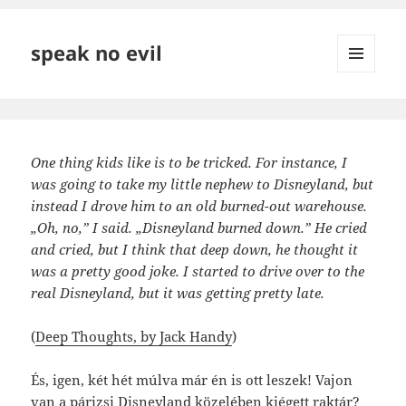
speak no evil
MENÜ
ÉS
WIDGETEK
One thing kids like is to be tricked. For instance, I
was going to take my little nephew to Disneyland, but
instead I drove him to an old burned-out warehouse.
„Oh, no,” I said. „Disneyland burned down.” He cried
and cried, but I think that deep down, he thought it
was a pretty good joke. I started to drive over to the
real Disneyland, but it was getting pretty late.
(
Deep Thoughts, by Jack Handy
)
És, igen, két hét múlva már én is ott leszek! Vajon
van a párizsi Disneyland közelében kiégett raktár?