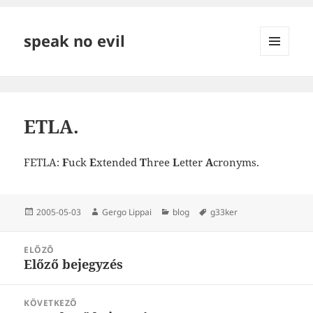
speak no evil
MENÜ
ÉS
WIDGETEK
ETLA.
FETLA:
F
uck
E
xtended
T
hree
L
etter
A
cronyms.
Közzétéve
Szerző
Kategória
Címke
2005-05-03
Gergo Lippai
blog
g33ker
Bejegyzés
ELŐZŐ
navigáció
Előző bejegyzés
Korábbi
bejegyzések:
KÖVETKEZŐ