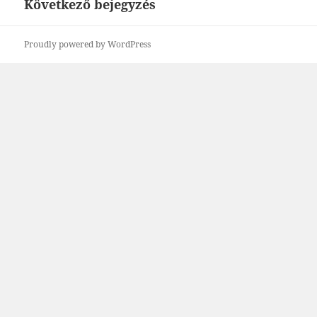
Következő bejegyzés
Következő
bejegyzések:
Proudly powered by WordPress