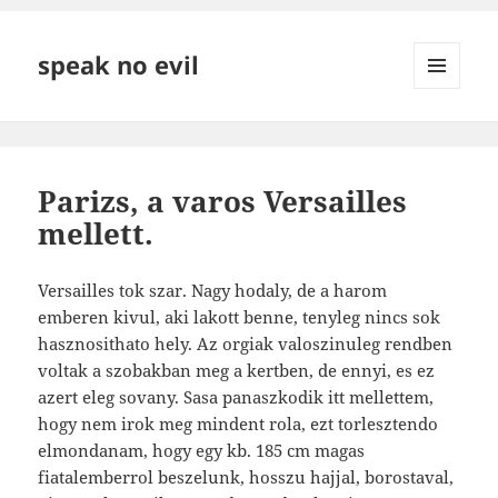
speak no evil
MENÜ
ÉS
WIDGETEK
Parizs, a varos Versailles
mellett.
Versailles tok szar. Nagy hodaly, de a harom
emberen kivul, aki lakott benne, tenyleg nincs sok
hasznosithato hely. Az orgiak valoszinuleg rendben
voltak a szobakban meg a kertben, de ennyi, es ez
azert eleg sovany. Sasa panaszkodik itt mellettem,
hogy nem irok meg mindent rola, ezt torlesztendo
elmondanam, hogy egy kb. 185 cm magas
fiatalemberrol beszelunk, hosszu hajjal, borostaval,