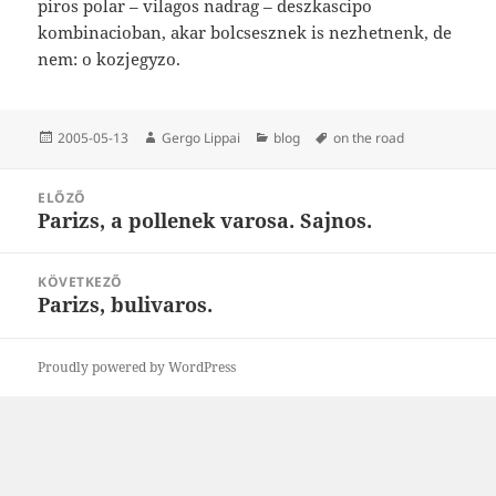
piros polar – vilagos nadrag – deszkascipo
kombinacioban, akar bolcsesznek is nezhetnenk, de
nem: o kozjegyzo.
Közzétéve
Szerző
Kategória
Címke
2005-05-13
Gergo Lippai
blog
on the road
Bejegyzés
ELŐZŐ
navigáció
Parizs, a pollenek varosa. Sajnos.
Korábbi
bejegyzések:
KÖVETKEZŐ
Parizs, bulivaros.
Következő
bejegyzések:
Proudly powered by WordPress