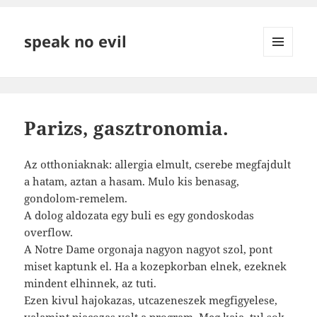
speak no evil
MENÜ
ÉS
WIDGETEK
Parizs, gasztronomia.
Az otthoniaknak: allergia elmult, cserebe megfajdult
a hatam, aztan a hasam. Mulo kis benasag,
gondolom-remelem.
A dolog aldozata egy buli es egy gondoskodas
overflow.
A Notre Dame orgonaja nagyon nagyot szol, pont
miset kaptunk el. Ha a kozepkorban elnek, ezeknek
mindent elhinnek, az tuti.
Ezen kivul hajokazas, utcazeneszek megfigyelese,
valamint piacozas volt a program. Meg kaja, tul sok