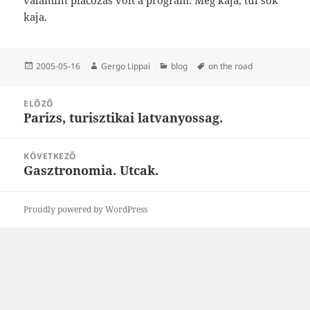
kaja.
Közzétéve
Szerző
Kategória
Címke
2005-05-16
Gergo Lippai
blog
on the road
Bejegyzés
ELŐZŐ
navigáció
Parizs, turisztikai latvanyossag.
Korábbi
bejegyzések:
KÖVETKEZŐ
Gasztronomia. Utcak.
Következő
bejegyzések:
Proudly powered by WordPress