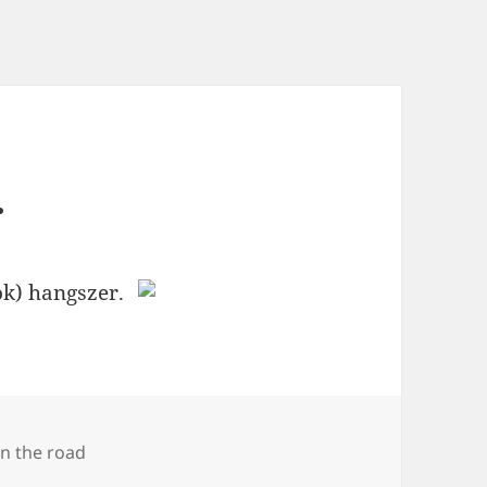
.
ok) hangszer.
ímke
n the road