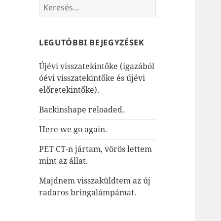
Keresés:
LEGUTÓBBI BEJEGYZÉSEK
Újévi visszatekintőke (igazából
óévi visszatekintőke és újévi
előretekintőke).
Backinshape reloaded.
Here we go again.
PET CT-n jártam, vörös lettem
mint az állat.
Majdnem visszaküldtem az új
radaros bringalámpámat.