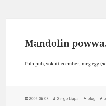
Mandolin powwa
Polo pub, sok ittas ember, meg egy (s
Közzétéve
Szerző
Kategória
C
2005-06-08
Gergo Lippai
blog
o