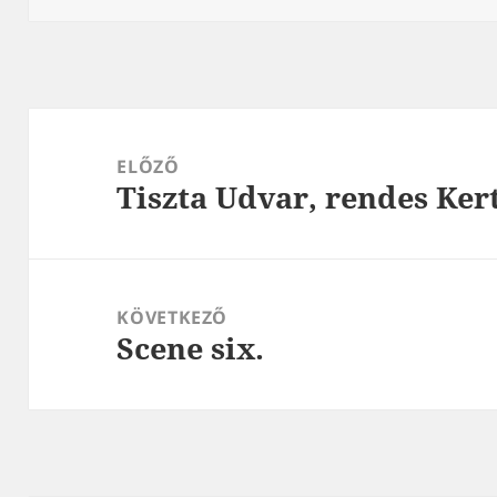
Bejegyzés
navigáció
ELŐZŐ
Tiszta Udvar, rendes Kert
Korábbi
bejegyzések:
KÖVETKEZŐ
Scene six.
Következő
bejegyzések: