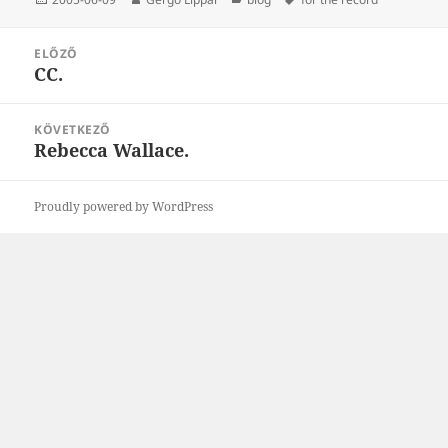
Bejegyzés
ELŐZŐ
navigáció
CC.
Korábbi
bejegyzések:
KÖVETKEZŐ
Rebecca Wallace.
Következő
bejegyzések:
Proudly powered by WordPress