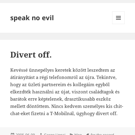
speak no evil
MENÜ
ÉS
WIDGETEK
Divert off.
Kevéssé ünnepélyes keretek között leszedtem az
átirányítást a régi telefonomról az újra. Tekintve,
hogy az üzleti partnereim és kollegáim egyből
elkezdték használni az újat, viszont családtagok és
barátok erre képtelenek, drasztikusabb eszköz
mellett döntöttem. Nincs kedvem személyes kis chit-
chat-eket fizetni a T-Mobilnál, úgyhogy divert off.
Közzétéve
Szerző
Kategória
Címke
2005-06-09
Gergo Lippai
blog
for the record