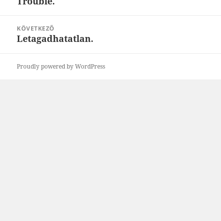
Trouble.
Korábbi
bejegyzések:
KÖVETKEZŐ
Letagadhatatlan.
Következő
bejegyzések:
Proudly powered by WordPress