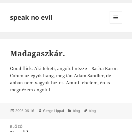
speak no evil
MENÜ
ÉS
WIDGETEK
Madagaszkár.
Good flick. Aki teheti, angolul nézze – Sacha Baron
Cohen az egyik hang, meg tán Adam Sandler, de
abban nem vagyok biztos. Amint tehetem, én is
megnézem angolul.
Közzétéve
Szerző
Kategória
Címke
2005-06-16
Gergo Lippai
blog
blog
Bejegyzés
ELŐZŐ
navigáció