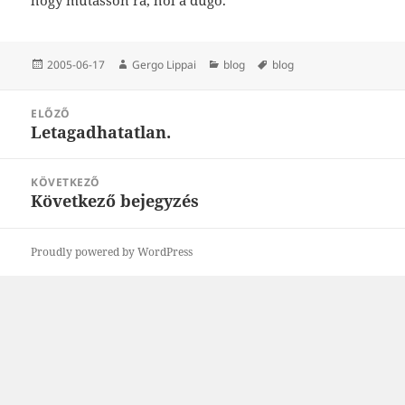
Közzétéve
Szerző
Kategória
Címke
2005-06-17
Gergo Lippai
blog
blog
Bejegyzés
ELŐZŐ
navigáció
Letagadhatatlan.
Korábbi
bejegyzések:
KÖVETKEZŐ
Következő bejegyzés
Következő
bejegyzések:
Proudly powered by WordPress