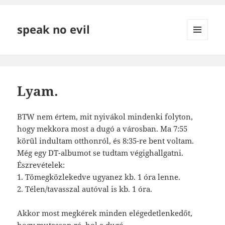
speak no evil
MENÜ
ÉS
WIDGETEK
Lyam.
BTW nem értem, mit nyivákol mindenki folyton,
hogy mekkora most a dugó a városban. Ma 7:55
körül indultam otthonról, és 8:35-re bent voltam.
Még egy DT-albumot se tudtam végighallgatni.
Észrevételek:
1. Tömegközlekedve ugyanez kb. 1 óra lenne.
2. Télen/tavasszal autóval is kb. 1 óra.
Akkor most megkérek minden elégedetlenkedőt,
hogy mutasson rá, hol a dugó.