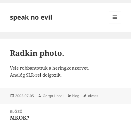
speak no evil
MENÜ
ÉS
WIDGETEK
Radkin photo.
Vele
robbantottuk a heringkonzervet.
Analóg SLR-rel dolgozik.
Közzétéve
Szerző
Kategória
Címke
2005-07-05
Gergo Lippai
blog
olvass
Bejegyzés
ELŐZŐ
navigáció
MKOK?
Korábbi
bejegyzések: