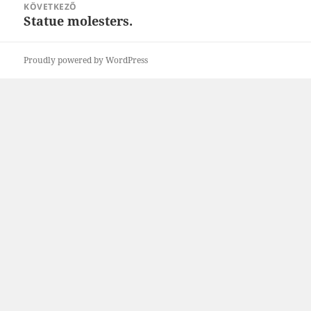
KÖVETKEZŐ
Statue molesters.
Következő
bejegyzések:
Proudly powered by WordPress