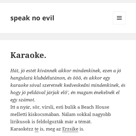
speak no evil
MENÜ
ÉS
WIDGETEK
Karaoke.
Hát, jó estét kívánnék akkor mindenkinek, ezen a jó
hangulatú klubdélutánon, és ööö, és akkor egy
karaoke sóval szeretnék kedveskedni mindenkinek, és
hogy jó példával járjak elő’, én magam énekelnék el
egy számot.
Itt a nyár, sör, virsli, esti bulik a Beach House
melletti kiskocsmában. Nálam sokkal nagyobb
lírikusok is feldolgozták már a témát.
Karaokézz
te
is, meg az
Erzsike
is.