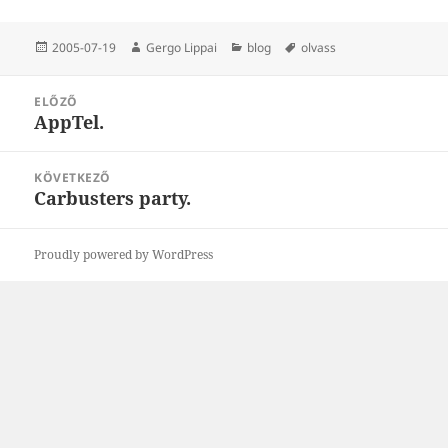
Közzétéve
Szerző
Kategória
Címke
2005-07-19
Gergo Lippai
blog
olvass
Bejegyzés
ELŐZŐ
navigáció
AppTel.
Korábbi
bejegyzések:
KÖVETKEZŐ
Carbusters party.
Következő
bejegyzések:
Proudly powered by WordPress