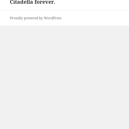
Citadella forever.
Következő
bejegyzések:
Proudly powered by WordPress