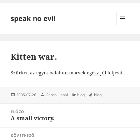
speak no evil
MENÜ
ÉS
WIDGETEK
Kitten war.
Szürkci, az egyik balatoni macsek
egész jól
teljesít…
Közzétéve
Szerző
Kategória
Címke
2005-07-26
Gergo Lippai
blog
blog
Bejegyzés
ELŐZŐ
navigáció
A small victory.
Korábbi
bejegyzések:
KÖVETKEZŐ