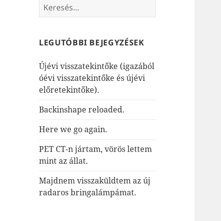
Keresés:
LEGUTÓBBI BEJEGYZÉSEK
Újévi visszatekintőke (igazából
óévi visszatekintőke és újévi
előretekintőke).
Backinshape reloaded.
Here we go again.
PET CT-n jártam, vörös lettem
mint az állat.
Majdnem visszaküldtem az új
radaros bringalámpámat.