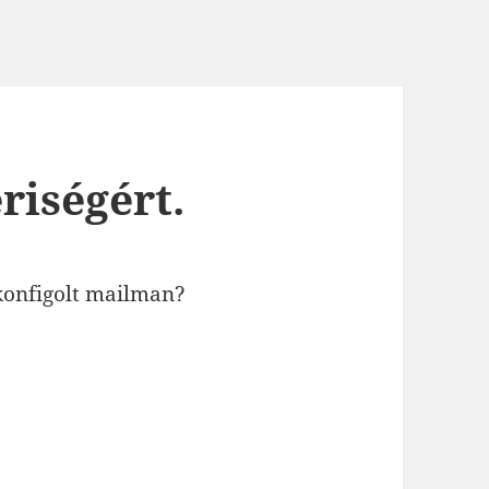
iségért.
konfigolt mailman?