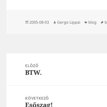
Közzétéve
Szerző
Kategória
C
2005-08-03
Gergo Lippai
blog
b
Bejegyzés
navigáció
ELŐZŐ
BTW.
Korábbi
bejegyzések:
KÖVETKEZŐ
Esőszag!
Következő