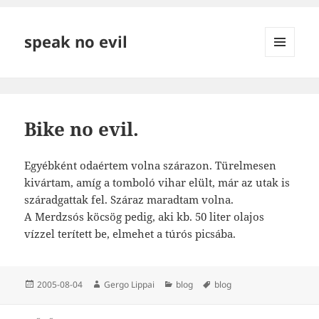
speak no evil
MENÜ
ÉS
WIDGETEK
Bike no evil.
Egyébként odaértem volna szárazon. Türelmesen
kivártam, amíg a tomboló vihar elült, már az utak is
száradgattak fel. Száraz maradtam volna.
A Merdzsós köcsög pedig, aki kb. 50 liter olajos
vízzel terített be, elmehet a túrós picsába.
Közzétéve
Szerző
Kategória
Címke
2005-08-04
Gergo Lippai
blog
blog
Bejegyzés