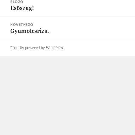
ELŐZŐ
navigáció
Esőszag!
Korábbi
bejegyzések:
KÖVETKEZŐ
Gyumolcsrizs.
Következő
bejegyzések:
Proudly powered by WordPress