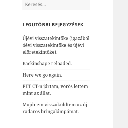
Keresés:
LEGUTÓBBI BEJEGYZÉSEK
Újévi visszatekintőke (igazából
óévi visszatekintőke és újévi
előretekintőke).
Backinshape reloaded.
Here we go again.
PET CT-n jártam, vörös lettem
mint az állat.
Majdnem visszaküldtem az új
radaros bringalámpámat.