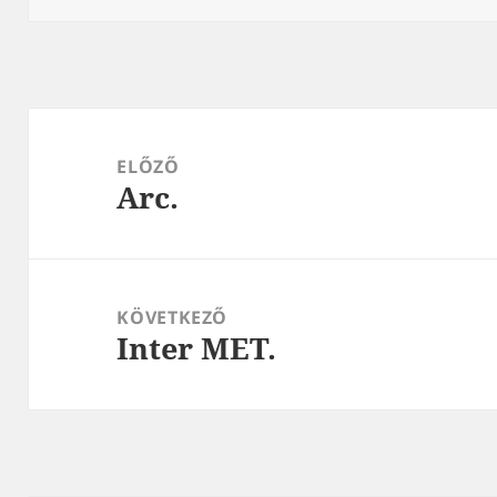
Bejegyzés
navigáció
ELŐZŐ
Arc.
Korábbi
bejegyzések:
KÖVETKEZŐ
Inter MET.
Következő
bejegyzések: