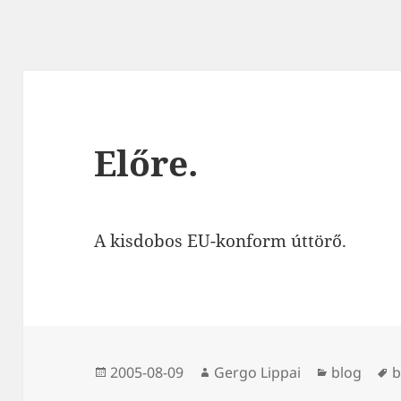
Előre.
A kisdobos EU-konform úttörő.
Közzétéve
Szerző
Kategória
C
2005-08-09
Gergo Lippai
blog
b