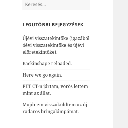
Keresés:
LEGUTÓBBI BEJEGYZÉSEK
Újévi visszatekintőke (igazából
óévi visszatekintőke és újévi
előretekintőke).
Backinshape reloaded.
Here we go again.
PET CT-n jártam, vörös lettem
mint az állat.
Majdnem visszaküldtem az új
radaros bringalámpámat.