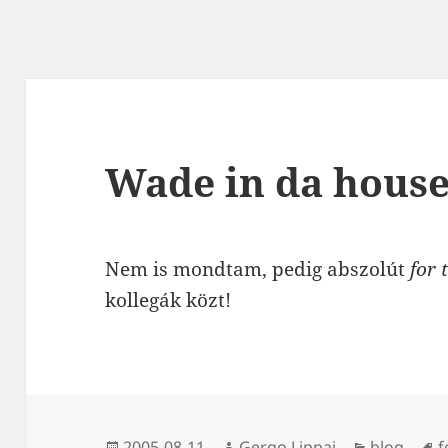
Wade in da house
Nem is mondtam, pedig abszolút
for 
kollegák közt!
Közzétéve
Szerző
Kategória
C
2005-08-11
Gergo Lippai
blog
f