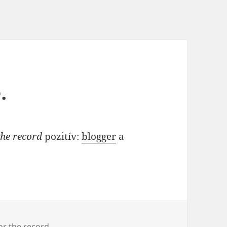
.
the record
pozitív:
blogger
a
ímke
or the record