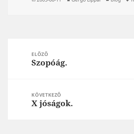
Bejegyzés
navigáció
ELŐZŐ
Szopóág.
Korábbi
bejegyzések:
KÖVETKEZŐ
X jóságok.
Következő
bejegyzések: