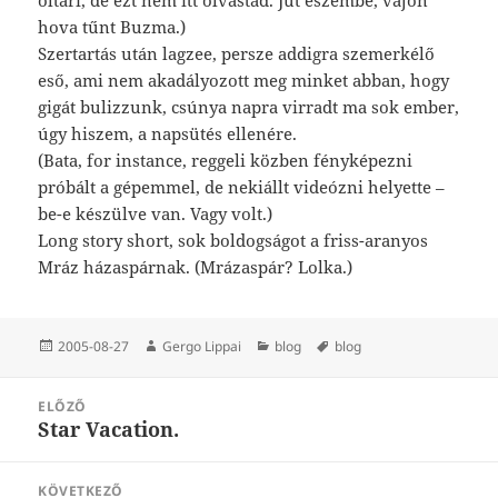
hova tűnt Buzma.)
Szertartás után lagzee, persze addigra szemerkélő
eső, ami nem akadályozott meg minket abban, hogy
gigát bulizzunk, csúnya napra virradt ma sok ember,
úgy hiszem, a napsütés ellenére.
(Bata, for instance, reggeli közben fényképezni
próbált a gépemmel, de nekiállt videózni helyette –
be-e készülve van. Vagy volt.)
Long story short, sok boldogságot a friss-aranyos
Mráz házaspárnak. (Mrázaspár? Lolka.)
Közzétéve
Szerző
Kategória
Címke
2005-08-27
Gergo Lippai
blog
blog
Bejegyzés
ELŐZŐ
navigáció
Star Vacation.
Korábbi
bejegyzések:
KÖVETKEZŐ