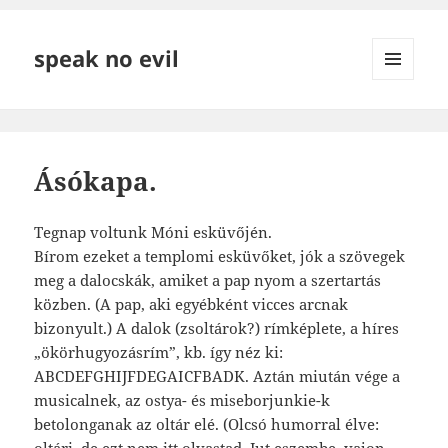
speak no evil
MENÜ
ÉS
WIDGETEK
Ásókapa.
Tegnap voltunk Móni esküvőjén.
Bírom ezeket a templomi esküvőket, jók a szövegek
meg a dalocskák, amiket a pap nyom a szertartás
közben. (A pap, aki egyébként vicces arcnak
bizonyult.) A dalok (zsoltárok?) rímképlete, a híres
„ökörhugyozásrím”, kb. így néz ki:
ABCDEFGHIJFDEGAICFBADK. Aztán miután vége a
musicalnek, az ostya- és miseborjunkie-k
betolonganak az oltár elé. (Olcsó humorral élve:
oltári, de ezt nem itt olvastad. Jut eszembe, vajon