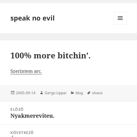
speak no evil
MENÜ
ÉS
WIDGETEK
100% more bitchin’.
Szerintem arc.
Közzétéve
Szerző
Kategória
Címke
2005-09-14
Gergo Lippai
blog
olvass
Bejegyzés
ELŐZŐ
navigáció
Nyakmereviteu.
Korábbi
bejegyzések:
KÖVETKEZŐ