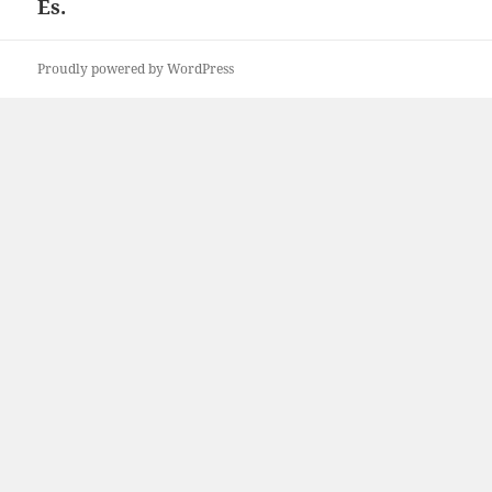
És.
Következő
bejegyzések:
Proudly powered by WordPress