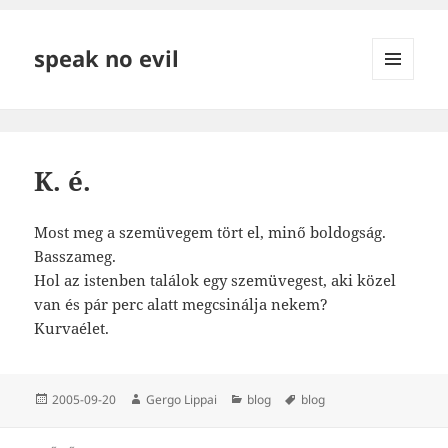
speak no evil
MENÜ
ÉS
WIDGETEK
K. é.
Most meg a szemüvegem tört el, minő boldogság.
Basszameg.
Hol az istenben találok egy szemüvegest, aki közel
van és pár perc alatt megcsinálja nekem?
Kurvaélet.
Közzétéve
Szerző
Kategória
Címke
2005-09-20
Gergo Lippai
blog
blog
Bejegyzés