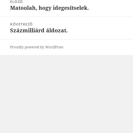
ELŐZŐ
navigáció
Matoolah, hogy idegesítselek.
Korábbi
bejegyzések:
KÖVETKEZŐ
Százmilliárd áldozat.
Következő
bejegyzések:
Proudly powered by WordPress