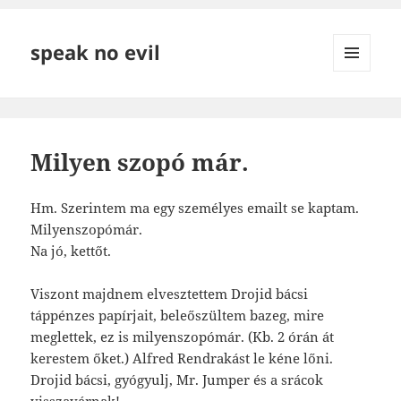
speak no evil
MENÜ
ÉS
WIDGETEK
Milyen szopó már.
Hm. Szerintem ma egy személyes emailt se kaptam.
Milyenszopómár.
Na jó, kettőt.
Viszont majdnem elvesztettem Drojid bácsi
táppénzes papírjait, beleőszültem bazeg, mire
meglettek, ez is milyenszopómár. (Kb. 2 órán át
kerestem őket.) Alfred Rendrakást le kéne lőni.
Drojid bácsi, gyógyulj, Mr. Jumper és a srácok
visszavárnak!