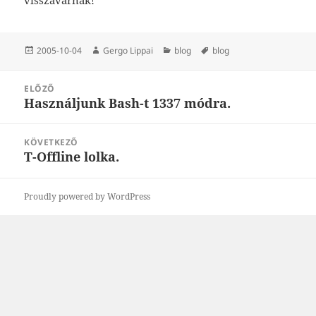
Közzétéve
Szerző
Kategória
Címke
2005-10-04
Gergo Lippai
blog
blog
Bejegyzés
ELŐZŐ
navigáció
Használjunk Bash-t 1337 módra.
Korábbi
bejegyzések:
KÖVETKEZŐ
T-Offline lolka.
Következő
bejegyzések:
Proudly powered by WordPress