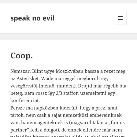
speak no evil
MENÜ
ÉS
WIDGETEK
Coop.
Nemszar. Blint ugye Moszkvában bassza a rezet meg
az Asterisket, Wade ma reggel megborult egy
vesegörcstől (mentő, minden), Drojid már régebb óta
beteg, nem rossz így 2/3 staffon üzemeltetni egy
konferenciát.
Persze ma napközben kiderült, hogy a prez, amit
tartok, nem csak a saját nemzetközi embereinknek
van, hanem agenteknek is (magyarul talán a „fontos
partner” fedi a dolgot), de ennek ellenére már nem
volt időm kivenni az utolsó slide-ot, ahol azt állítom,