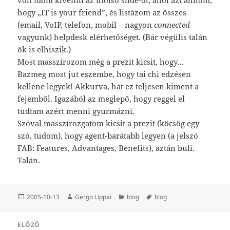
hogy „IT is your friend”, és listázom az összes
(email, VoIP, telefon, mobil – nagyon
connected
vagyunk) helpdesk elérhetőséget. (Bár végülis talán
ők is elhiszik.)
Most masszírozom még a prezit kicsit, hogy…
Bazmeg most jut eszembe, hogy tai chi edzésen
kellene legyek! Akkurva, hát ez teljesen kiment a
fejemből. Igazából az meglepő, hogy reggel el
tudtam azért menni gyurmázni.
Szóval masszírozgatom kicsit a prezit (köcsög egy
szó, tudom), hogy agent-barátabb legyen (a jelszó
FAB: Features, Advantages, Benefits), aztán buli.
Talán.
Közzétéve
Szerző
Kategória
Címke
2005-10-13
Gergo Lippai
blog
blog
Bejegyzés
ELŐZŐ
navigáció