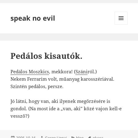
speak no evil
MENÜ
ÉS
WIDGETEK
Pedálos kisautók.
Pedálos Moszkics
, mekkora! (
Száni
ról.)
Nekem Ferrarim volt, műanyag karosszériával.
Szintén pedálos, persze.
Jó látni, hogy van, aki ilyenek megőrzésére is
gondol. (Na most ide a „van, aki” közé vajon kell-e
vessző?)
Közzétéve
Szerző
Kategória
Címke
2005-10-16
Gergo Lippai
blog
olvass