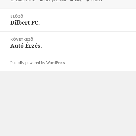
Bejegyzés
ELŐZŐ
navigáció
Dilbert PC.
Korábbi
bejegyzések:
KÖVETKEZŐ
Autó Érzés.
Következő
bejegyzések:
Proudly powered by WordPress