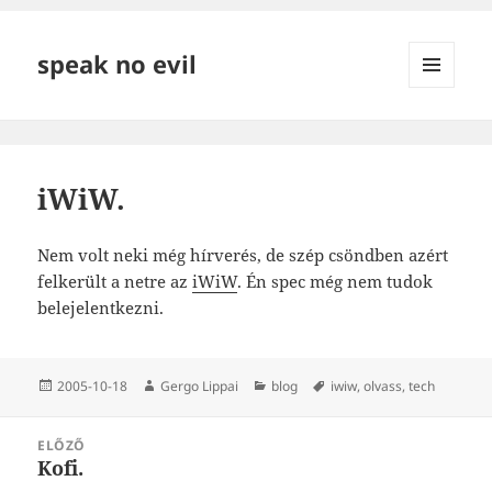
speak no evil
MENÜ
ÉS
WIDGETEK
iWiW.
Nem volt neki még hírverés, de szép csöndben azért
felkerült a netre az
iWiW
. Én spec még nem tudok
belejelentkezni.
Közzétéve
Szerző
Kategória
Címke
2005-10-18
Gergo Lippai
blog
iwiw
,
olvass
,
tech
Bejegyzés
ELŐZŐ
navigáció
Kofi.
Korábbi