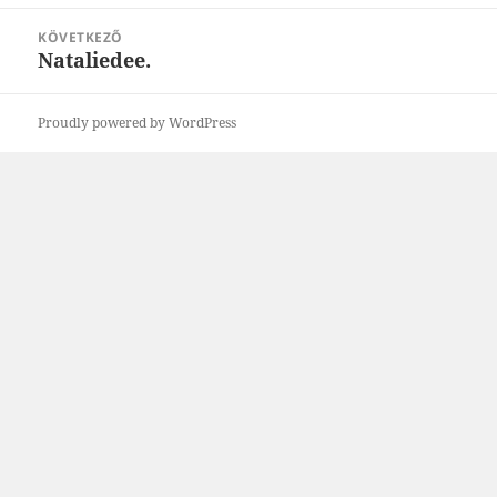
bejegyzések:
KÖVETKEZŐ
Nataliedee.
Következő
bejegyzések:
Proudly powered by WordPress