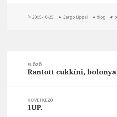
Közzétéve
Szerző
Kategória
C
2005-10-25
Gergo Lippai
blog
b
Bejegyzés
navigáció
ELŐZŐ
Rantott cukkíni, bolonyai
Korábbi
bejegyzések:
KÖVETKEZŐ
1UP.
Következő
bejegyzések: