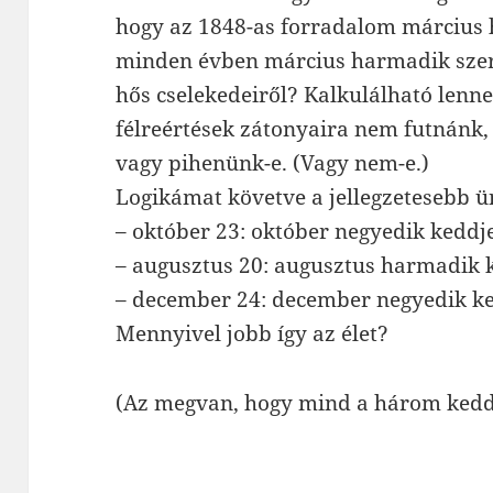
hogy az 1848-as forradalom március h
minden évben március harmadik sze
hős cselekedeiről? Kalkulálható lenne
félreértések zátonyaira nem futnánk
vagy pihenünk-e. (Vagy nem-e.)
Logikámat követve a jellegzetesebb 
– október 23: október negyedik keddj
– augusztus 20: augusztus harmadik 
– december 24: december negyedik ke
Mennyivel jobb így az élet?
(Az megvan, hogy mind a három kedd