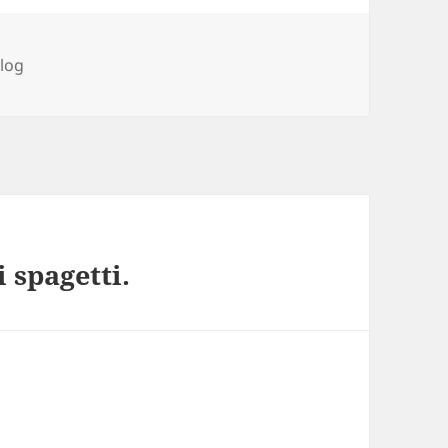
ímke
log
 spagetti.