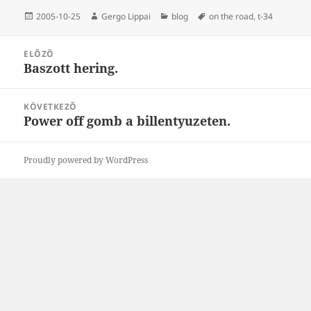
Közzétéve
Szerző
Kategória
Címke
2005-10-25
Gergo Lippai
blog
on the road
,
t-34
Bejegyzés
ELŐZŐ
navigáció
Baszott hering.
Korábbi
bejegyzések:
KÖVETKEZŐ
Power off gomb a billentyuzeten.
Következő
bejegyzések:
Proudly powered by WordPress