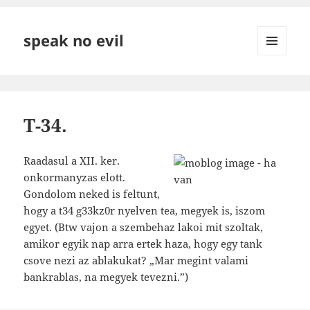
speak no evil
MENÜ
ÉS
WIDGETEK
T-34.
Raadasul a XII. ker.
onkormanyzas elott.
Gondolom neked is feltunt,
hogy a t34 g33kz0r nyelven tea, megyek is, iszom
egyet. (Btw vajon a szembehaz lakoi mit szoltak,
amikor egyik nap arra ertek haza, hogy egy tank
csove nezi az ablakukat? „Mar megint valami
bankrablas, na megyek tevezni.”)