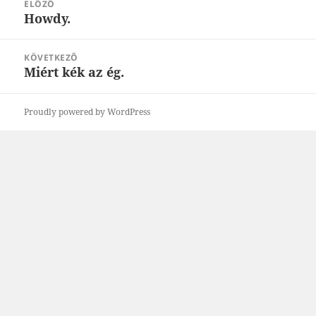
ELŐZŐ
navigáció
Howdy.
Korábbi
bejegyzések:
KÖVETKEZŐ
Miért kék az ég.
Következő
bejegyzések:
Proudly powered by WordPress