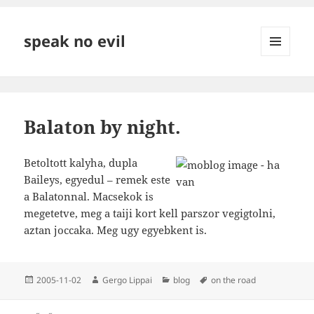
speak no evil
MENÜ
ÉS
WIDGETEK
Balaton by night.
Betoltott kalyha, dupla
Baileys, egyedul – remek este
a Balatonnal. Macsekok is
megetetve, meg a taiji kort kell parszor vegigtolni,
aztan joccaka. Meg ugy egyebkent is.
Közzétéve
Szerző
Kategória
Címke
2005-11-02
Gergo Lippai
blog
on the road
Bejegyzés