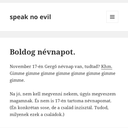
speak no evil
MENÜ
ÉS
WIDGETEK
Boldog névnapot.
November 17-én Gergő névnap van, tudtad?
Khm.
Gimme gimme gimme gimme gimme gimme gimme
gimme.
Na jó, nem kell megvenni nekem, úgyis megveszem
magamnak. És nem is 17-én tartoma névnapomat.
(Én konkrétan sose, de a család inzisztál. Tudod,
milyenek ezek a családok.)