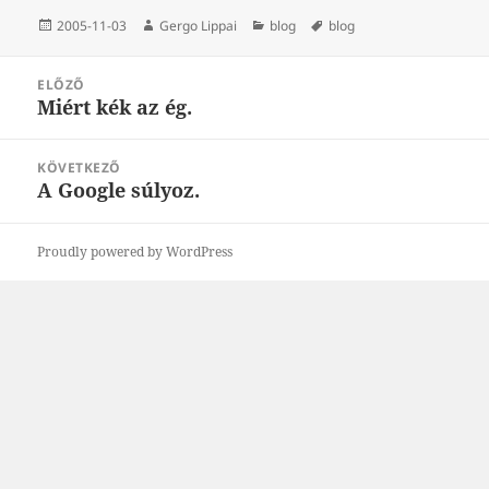
Közzétéve
Szerző
Kategória
Címke
2005-11-03
Gergo Lippai
blog
blog
Bejegyzés
ELŐZŐ
navigáció
Miért kék az ég.
Korábbi
bejegyzések:
KÖVETKEZŐ
A Google súlyoz.
Következő
bejegyzések:
Proudly powered by WordPress