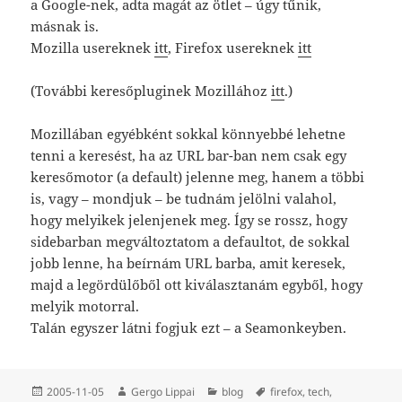
a Google-nek, adta magát az ötlet – úgy tűnik,
másnak is.
Mozilla usereknek
itt
, Firefox usereknek
itt
(További keresőpluginek Mozillához
itt
.)
Mozillában egyébként sokkal könnyebbé lehetne
tenni a keresést, ha az URL bar-ban nem csak egy
keresőmotor (a default) jelenne meg, hanem a többi
is, vagy – mondjuk – be tudnám jelölni valahol,
hogy melyikek jelenjenek meg. Így se rossz, hogy
sidebarban megváltoztatom a defaultot, de sokkal
jobb lenne, ha beírnám URL barba, amit keresek,
majd a legördülőből ott kiválasztanám egyből, hogy
melyik motorral.
Talán egyszer látni fogjuk ezt – a Seamonkeyben.
Közzétéve
Szerző
Kategória
Címke
2005-11-05
Gergo Lippai
blog
firefox
,
tech
,