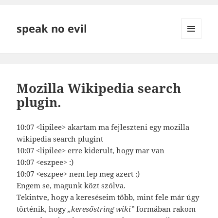
speak no evil
MENÜ
ÉS
WIDGETEK
Mozilla Wikipedia search
plugin.
10:07 <lipilee> akartam ma fejleszteni egy mozilla
wikipedia search plugint
10:07 <lipilee> erre kiderult, hogy mar van
10:07 <eszpee> :)
10:07 <eszpee> nem lep meg azert :)
Engem se, magunk közt szólva.
Tekintve, hogy a kereséseim több, mint fele már úgy
történik, hogy
„keresőstring wiki”
formában rakom