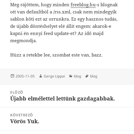
Meg rájöttem, hogy minden
freeblog.hu
-s blognak
ott van defaultból a /rss.xml, csak nem mindegyik
sablon köti ezt az orrunkra. Ez egy hasznos tudás,
de újabb döntéshelyet elé állít engem: akarok-e
kapni én ennyi feed update-et? Az idő majd
megmondja.
Húzz a retekbe lee, szombat este van, bazz.
Közzétéve
Szerző
Kategória
Címke
2005-11-05
Gergo Lippai
blog
blog
Bejegyzés
ELŐZŐ
navigáció
Újabb elmélettel lettünk gazdagabbak.
Korábbi
bejegyzések:
KÖVETKEZŐ
Vörös Yuk.
Következő
bejegyzések: