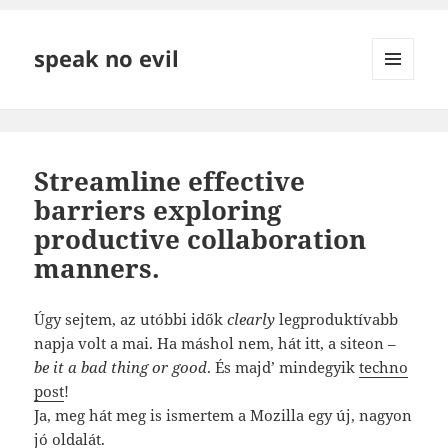
speak no evil
MENÜ
ÉS
WIDGETEK
Streamline effective
barriers exploring
productive collaboration
manners.
Úgy sejtem, az utóbbi idők
clearly
legproduktívabb
napja volt a mai. Ha máshol nem, hát itt, a siteon –
be it a bad thing or good
. És majd’ mindegyik
techno
post
!
Ja, meg hát meg is ismertem a Mozilla egy új, nagyon
jó oldalát.