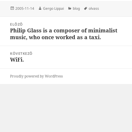
Közzétéve
Szerző
Kategória
Címke
2005-11-14
Gergo Lippai
blog
olvass
Bejegyzés
ELŐZŐ
navigáció
Philip Glass is a composer of minimalist
Korábbi
music, who once worked as a taxi.
bejegyzések:
KÖVETKEZŐ
WiFi.
Következő
bejegyzések:
Proudly powered by WordPress