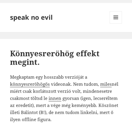
speak no evil
MENÜ
ÉS
WIDGETEK
Könnyesreröhög effekt
megint.
Megkaptam egy hosszabb verzióját a
könnyesreröhögős
videonak. Nem tudom,
miles
nél
miért csak korlátozott verzió volt, mindenesetre
csakmost töltsd le
innen
gyorsan (igen, lecseréltem
az eredetit), mert a vége még keményebb. Köszönet
illeti Bálintot (B!), de nem tudom linkelni, mert ő
ilyen offline figura.