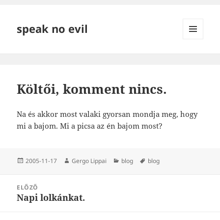
speak no evil
MENÜ
ÉS
WIDGETEK
Költői, komment nincs.
Na és akkor most valaki gyorsan mondja meg, hogy
mi a bajom. Mi a picsa az én bajom most?
Közzétéve
Szerző
Kategória
Címke
2005-11-17
Gergo Lippai
blog
blog
Bejegyzés
ELŐZŐ
navigáció
Napi lolkánkat.
Korábbi
bejegyzések: