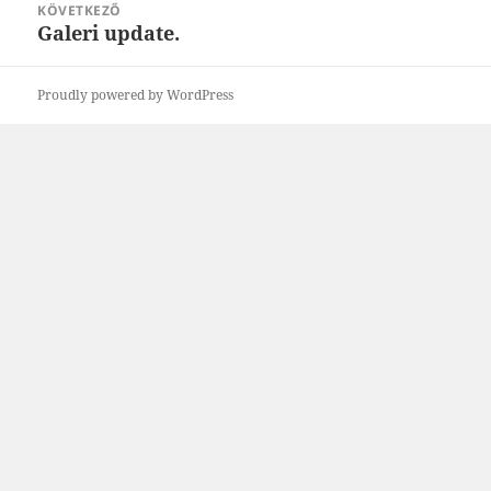
KÖVETKEZŐ
Galeri update.
Következő
bejegyzések:
Proudly powered by WordPress