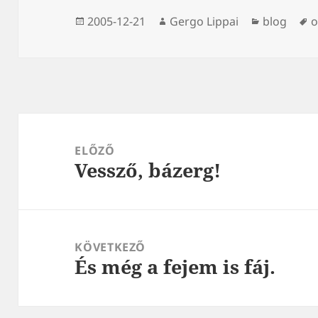
Közzétéve
Szerző
Kategória
C
2005-12-21
Gergo Lippai
blog
o
Bejegyzés
navigáció
ELŐZŐ
Vessző, bázerg!
Korábbi
bejegyzések:
KÖVETKEZŐ
És még a fejem is fáj.
Következő
bejegyzések: