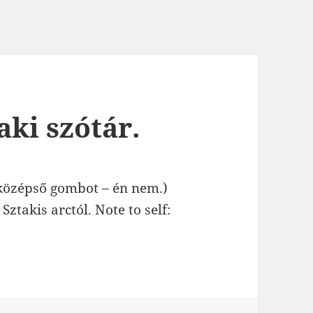
aki szótár.
 középső gombot – én nem.)
 Sztakis arctól. Note to self: