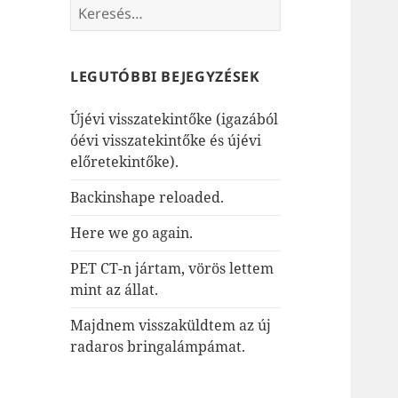
Keresés:
LEGUTÓBBI BEJEGYZÉSEK
Újévi visszatekintőke (igazából
óévi visszatekintőke és újévi
előretekintőke).
Backinshape reloaded.
Here we go again.
PET CT-n jártam, vörös lettem
mint az állat.
Majdnem visszaküldtem az új
radaros bringalámpámat.