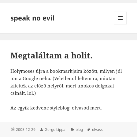
speak no evil
MENÜ
ÉS
WIDGETEK
Megtaláltam a holit.
Holymoses
újra a bookmarkjaim között, milyen jól
jön a Google néha. (Véletlenül leltem rá, miután
kitették az előző helyről, mert unokos dolgokat
csinált, lol.)
Az egyik kedvenc styleblog, olvasod mert.
Közzétéve
Szerző
Kategória
Címke
2005-12-29
Gergo Lippai
blog
olvass