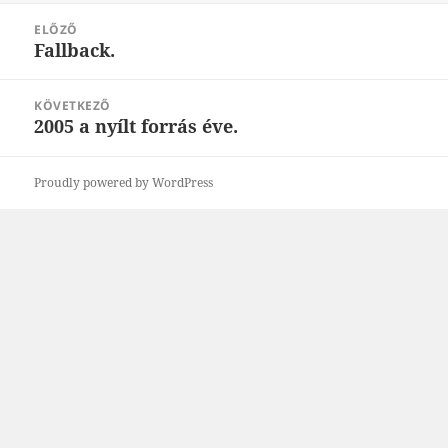
Bejegyzés
ELŐZŐ
navigáció
Fallback.
Korábbi
bejegyzések:
KÖVETKEZŐ
2005 a nyílt forrás éve.
Következő
bejegyzések:
Proudly powered by WordPress