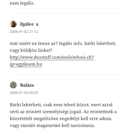
nem legális.
lipilee
szerint:
2006-01-02 21:12
már miért ne lenne az? legális info, bárki lekérheti.
vagy küldjön linket?
http://www.dnsstuff.com/tools/whois.ch?
ip=egyiksem.hu
Balázs
szerint:
2006-01-03 00:25
Bárki lekérheti, csak nem teheti közzé, mert azzal
sérti az érintett személyiségi jogait. Az érintettnek a
közzétételt megelőzően engedélyt kell erre adnia,
vagy ráutaló magatartást kell tanúsítania.