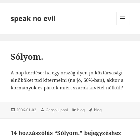
speak no evil
MENÜ
ÉS
WIDGETEK
Sólyom.
A nap kérdése: ha egy ország ilyen jó köztársasági
elnököket tud kitermelni (na jó, 66%-ban), akkor a
kormányok és pártok miért szarok kivétel nélkül?
Közzétéve
Szerző
Kategória
Címke
2006-01-02
Gergo Lippai
blog
blog
14 hozzászólás “Sólyom.” bejegyzéshez