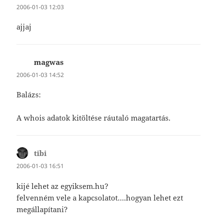
2006-01-03 12:03
ajjaj
magwas
szerint:
2006-01-03 14:52
Balázs:
A whois adatok kitöltése ráutaló magatartás.
tibi
szerint:
2006-01-03 16:51
kijé lehet az egyiksem.hu?
felvenném vele a kapcsolatot….hogyan lehet ezt
megállapítani?