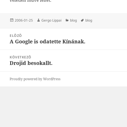
Közzétéve
Szerző
Kategória
Címke
2006-01-25
Gergo Lippai
blog
blog
Bejegyzés
ELŐZŐ
navigáció
A Google is odatette Kínának.
Korábbi
bejegyzések:
KÖVETKEZŐ
Drojid besokallt.
Következő
bejegyzések:
Proudly powered by WordPress