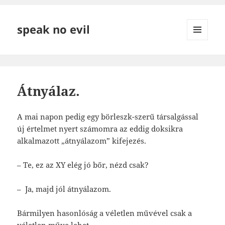
speak no evil
MENÜ
ÉS
WIDGETEK
Átnyálaz.
A mai napon pedig egy börleszk-szerű társalgással
új értelmet nyert számomra az eddig doksikra
alkalmazott „átnyálazom” kifejezés.
– Te, ez az XY elég jó bőr, nézd csak?
– Ja, majd jól átnyálazom.
Bármilyen hasonlóság a véletlen művével csak a
véletlen műve lehet.