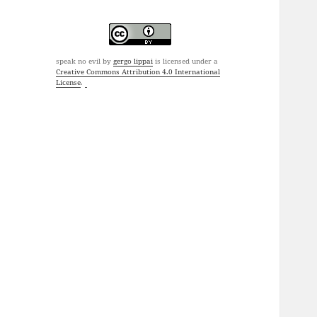
speak no evil
by
gergo lippai
is licensed under a
Creative Commons Attribution 4.0 International
License
.