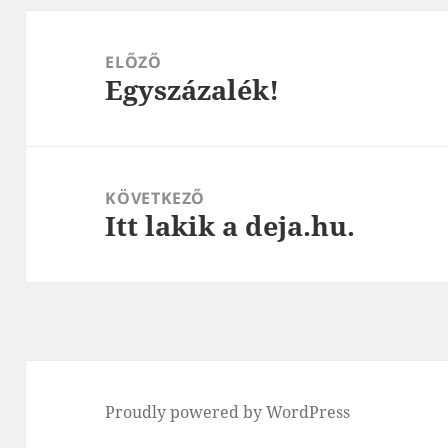
Bejegyzés
navigáció
ELŐZŐ
Egyszázalék!
Korábbi
bejegyzések:
KÖVETKEZŐ
Itt lakik a deja.hu.
Következő
bejegyzések:
Proudly powered by WordPress