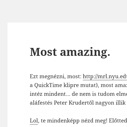
Most amazing.
Ezt megnézni, most:
http://mrl.nyu.ed
a QuickTime klipre mutat), most amaz
intéz mindent… de nem is tudom elm
aláfestés Peter Krudertől nagyon illik
Lol
, te mindenképp nézd meg! Előtted 