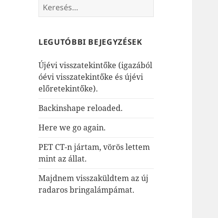
Keresés:
LEGUTÓBBI BEJEGYZÉSEK
Újévi visszatekintőke (igazából
óévi visszatekintőke és újévi
előretekintőke).
Backinshape reloaded.
Here we go again.
PET CT-n jártam, vörös lettem
mint az állat.
Majdnem visszaküldtem az új
radaros bringalámpámat.