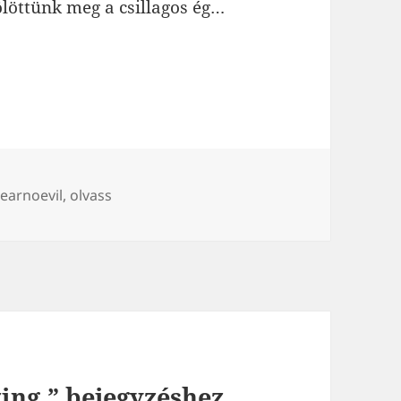
ölöttünk meg a csillagos ég…
ímke
earnoevil
,
olvass
ing.” bejegyzéshez