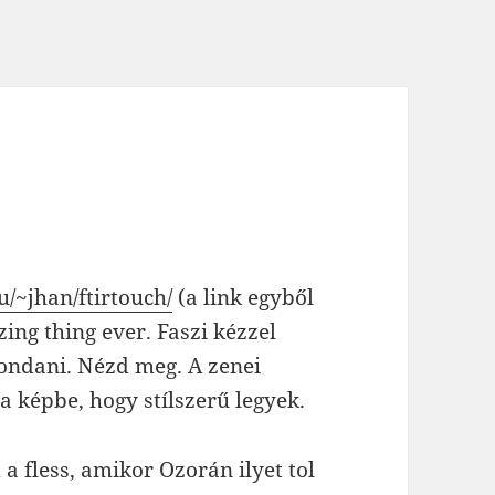
u/~jhan/ftirtouch/
(a link egyből
ing thing ever. Faszi kézzel
ondani. Nézd meg. A zenei
 a képbe, hogy stílszerű legyek.
a fless, amikor Ozorán ilyet tol