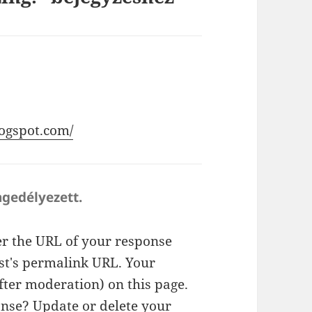
logspot.com/
ngedélyezett.
r the URL of your response
ost's permalink URL. Your
fter moderation) on this page.
nse? Update or delete your