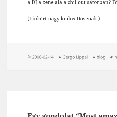
a DJ a zene alá a chillout sátorban? F
(Linkért nagy kudos
Dose
nak.)
Közzétéve
Szerző
Kategória
C
2006-02-14
Gergo Lippai
blog
h
Egy gondolat “Most amaz