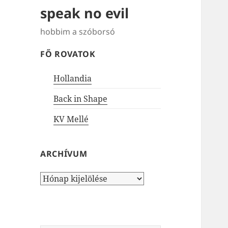
speak no evil
hobbim a szóborsó
FŐ ROVATOK
Hollandia
Back in Shape
KV Mellé
ARCHÍVUM
Archívum