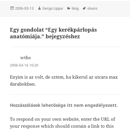
Közzétéve
Szerző
Kategória
Címke
2006-03-13
Gergo Lippai
blog
olvass
Egy gondolat “Egy kerékpárlopás
anatómiája.” bejegyzéshez
wths
szerint:
2006-03-16 10:20
Enyim is az volt, de sztem, ha kikerul az utcara max
darabokban.
Hozzászólások lehetősége itt nem engedélyezett.
To respond on your own website, enter the URL of
your response which should contain a link to this