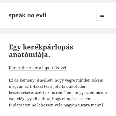
speak no evil
MENÜ
ÉS
WIDGETEK
Egy kerékpárlopás
anatómiája.
Karlsruhe esete a lopott fixivel.
Ez de kemény! Amellett, hogy végre minden tőkém
megvan az U-lakat (és a jófajta bukó) idei
beszerzésére, azért azt is remélem, hogy az én bicóm
van elég egyedi ahhoz, hogy ellopása esetén
Budapesten ne lehessen vele nagyon utcára menni…