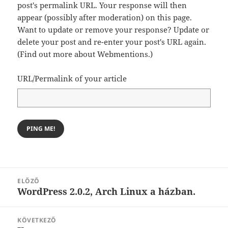
post's permalink URL. Your response will then
appear (possibly after moderation) on this page.
Want to update or remove your response? Update or
delete your post and re-enter your post's URL again.
(
Find out more about Webmentions.
)
URL/Permalink of your article
Bejegyzés
ELŐZŐ
navigáció
WordPress 2.0.2, Arch Linux a házban.
Korábbi
bejegyzések:
KÖVETKEZŐ