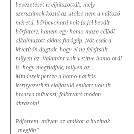
bevezetését is eljátszották, mely
szerszámok közül az utolsó nem a változó
méretű, bőrbevonatú volt (a jól bevált
bőrfater), hanem egy homo-mazo célból
alkalmazott akkus fúrógép. Nőt csak a
kivetítőn dugtak, hogy el ne felejtsük,
milyen az. Valamint volt vetítve homo-orál
is, hogy
megtudjuk
, milyen az…
Mindezek persze a homo-narkós
környezetben elaljasuló embert voltak
hivatva művészi, felkavaró módon
ábrázolni.
Rájöttem, milyen az amikor a buzinak
„megjön”.