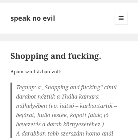
speak no evil
MENÜ
ÉS
WIDGETEK
Shopping and fucking.
Apám színházban volt:
Tegnap: a „Shopping and fucking” című
darabot néztük a Thália kamara-
műhelyében (vö: hátsó – karbantartói –
bejárat, hulló festék, kopott falak; jó
bevezetés a darab környezetéhez.)
A darabban több szerszám homo-anál