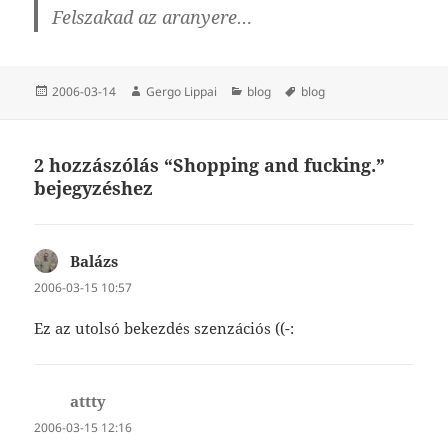
Felszakad az aranyere…
Közzétéve
Szerző
Kategória
Címke
2006-03-14
Gergo Lippai
blog
blog
2 hozzászólás “Shopping and fucking.”
bejegyzéshez
Balázs
szerint:
2006-03-15 10:57
Ez az utolsó bekezdés szenzációs ((-:
attty
szerint:
2006-03-15 12:16