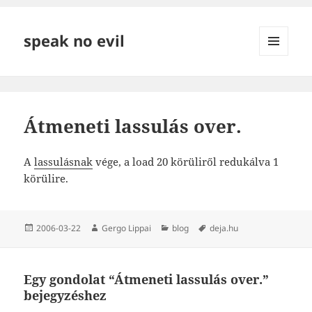
speak no evil
MENÜ
ÉS
WIDGETEK
Átmeneti lassulás over.
A
lassulásnak
vége, a load 20 körüliről redukálva 1
körülire.
Közzétéve
Szerző
Kategória
Címke
2006-03-22
Gergo Lippai
blog
deja.hu
Egy gondolat “Átmeneti lassulás over.”
bejegyzéshez